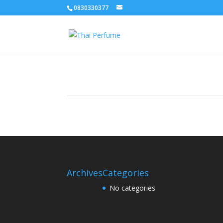
0830330377
Archives
Categories
No categories